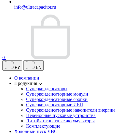
info@ultracapacitor.ru
0
РУ
EN
О компании
Продукция
Суперконденсаторы
Суперконденсаторные модули
Суперконденсаторные сборки
Суперконденсаторные ИБП
Суперконденсаторные накопители энергии
Переносные пусковые устройства
Литий-титанатные аккумуляторы
Комплектующие
Холодный пуск ДВС