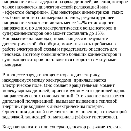
напряжение из-за задержки разряда диполей, явления, которое
также называется диэлектрической релаксацией или
«эффектом батарейки». Для некоторых диэлектриков, таких
как большинство полимерных пленок, результирующее
напряжение может составлять менее 1-2% от исходного
напряжения, но для электролитических конденсаторов и
суперконденсаторов оно может составлять до 15%.
Напряжение на выводах, появляющееся в результате
диэлектрической абсорбции, может вызвать проблемы в
работе электронной схемы и представлять опасность для
человека. Поэтому большинство больших конденсаторов и
суперконденсаторов поставляются с короткозамкнутыми
выводами.
В процессе зарядки конденсатора к диэлектрику,
находящемуся между электродами, прикладывается
электрическое поле. Оно создает вращательный момент
молекулярных диполей, ориентируя моменты диполей вдоль
направления своих силовых линий. Это явление называется
дипольной поляризацией, вызывает выделение тепловой
энергии, приводящее к диэлектрическим потерям.
Ориентация диполей изменяется не мгновенно, а с некоторой
задержкой, зависящей от материала (эффект гистерезиса).
Когда конденсатор или суперконденсатор разряжается, сила