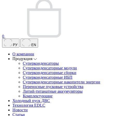
0
РУ
EN
О компании
Продукция
Суперконденсаторы
Суперконденсаторные модули
Суперконденсаторные сборки
Суперконденсаторные ИБП
Суперконденсаторные накопители энергии
Переносные пусковые устройства
Литий-титанатные аккумуляторы
Комплектующие
Холодный пуск ДВС
Технология EDLC
Новости
Статьи