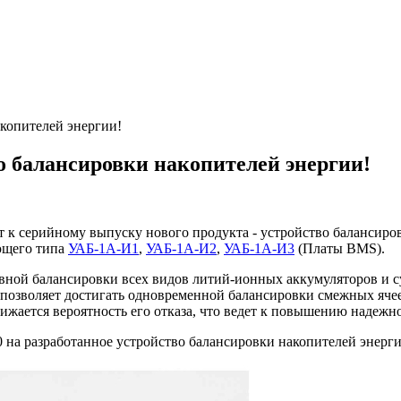
акопителей энергии!
о балансировки накопителей энергии!
 серийному выпуску нового продукта - устройство балансировк
ющего типа
УАБ-1А-И1
,
УАБ-1А-И2
,
УАБ-1А-И3
(Платы BMS).
ивной балансировки всех видов литий-ионных аккумуляторов и су
 позволяет достигать одновременной балансировки смежных яче
ижается вероятность его отказа, что ведет к повышению надежно
на разработанное устройство балансировки накопителей энерги