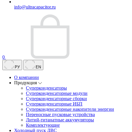
info@ultracapacitor.ru
0
РУ
EN
О компании
Продукция
Суперконденсаторы
Суперконденсаторные модули
Суперконденсаторные сборки
Суперконденсаторные ИБП
Суперконденсаторные накопители энергии
Переносные пусковые устройства
Литий-титанатные аккумуляторы
Комплектующие
Холодный пуск ДВС