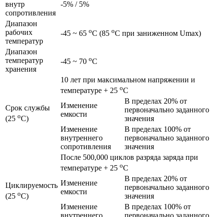
внутр
-5% / 5%
сопротивления
Диапазон
o
o
рабочих
-45 ~ 65
C (85
C при заниженном Umax)
температур
Диапазон
o
температур
-45 ~ 70
C
хранения
10 лет при максимальном напряжении и
o
температуре + 25
C
В пределах 20% от
Изменение
Срок службы
первоначально заданного
емкости
o
значения
(25
C)
Изменение
В пределах 100% от
внутреннего
первоначально заданного
сопротивления
значения
После 500,000 циклов разряда заряда при
o
температуре + 25
C
В пределах 20% от
Изменение
Циклируемость
первоначально заданного
емкости
o
значения
(25
C)
Изменение
В пределах 100% от
внутреннего
первоначально заданного