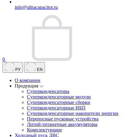
info@ultracapacitor.ru
0
РУ
EN
О компании
Продукция
Суперконденсаторы
Суперконденсаторные модули
Суперконденсаторные сборки
Суперконденсаторные ИБП
Суперконденсаторные накопители энергии
Переносные пусковые устройства
Литий-титанатные аккумуляторы
Комплектующие
Холодный пуск ДВС