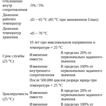
Отклонение
внутр
-5% / 5%
сопротивления
Диапазон
o
o
рабочих
-45 ~ 65
C (85
C при заниженном Umax)
температур
Диапазон
o
температур
-45 ~ 70
C
хранения
10 лет при максимальном напряжении и
o
температуре + 25
C
В пределах 20% от
Изменение
Срок службы
первоначально заданного
емкости
o
значения
(25
C)
Изменение
В пределах 100% от
внутреннего
первоначально заданного
сопротивления
значения
После 500,000 циклов разряда заряда при
o
температуре + 25
C
В пределах 20% от
Изменение
Циклируемость
первоначально заданного
емкости
o
значения
(25
C)
Изменение
В пределах 100% от