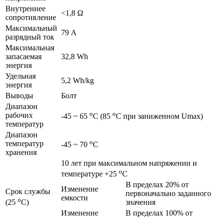
Внутреннее
<1,8 Ω
сопротивление
Максимальный
79 А
разрядный ток
Максимальная
запасаемая
32,8 Wh
энергия
Удельная
5,2 Wh/kg
энергия
Выводы
Болт
Диапазон
o
o
рабочих
-45 ~ 65
C (85
C при заниженном Umax)
температур
Диапазон
o
температур
-45 ~ 70
C
хранения
10 лет при максимальном напряжении и
o
температуре +25
C
В пределах 20% от
Изменение
Срок службы
первоначально заданного
емкости
o
значения
(25
C)
Изменение
В пределах 100% от