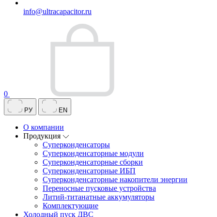
info@ultracapacitor.ru
0
РУ
EN
О компании
Продукция
Суперконденсаторы
Суперконденсаторные модули
Суперконденсаторные сборки
Суперконденсаторные ИБП
Суперконденсаторные накопители энергии
Переносные пусковые устройства
Литий-титанатные аккумуляторы
Комплектующие
Холодный пуск ДВС