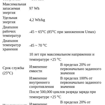
Максимальная
запасаемая
97 Wh
энергия
Удельная
4,2 Wh/kg
энергия
Диапазон
o
o
рабочих
-45 ~ 65
C (85
C при заниженном Umax)
температур
Диапазон
o
температур
-45 ~ 70
C
хранения
10 лет при максимальном напряжении и
o
температуре +25
C
В пределах 20% от
Изменение
Срок службы
первоначально заданного
емкости
o
значения
(25
C)
Изменение
В пределах 100% от
внутреннего
первоначально заданного
сопротивления
значения
После 500,000 циклов разряда заряда при
o
температуре +25
C
В пределах 20% от
Изменение