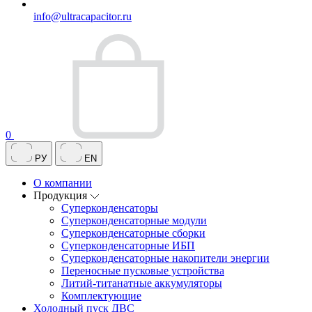
info@ultracapacitor.ru
0
РУ
EN
О компании
Продукция
Суперконденсаторы
Суперконденсаторные модули
Суперконденсаторные сборки
Суперконденсаторные ИБП
Суперконденсаторные накопители энергии
Переносные пусковые устройства
Литий-титанатные аккумуляторы
Комплектующие
Холодный пуск ДВС