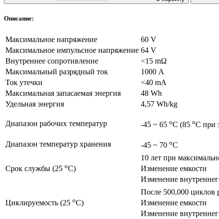
Описание:
Максимальное напряжение
60 V
Максимальное импульсное напряжение
64 V
Внутреннее сопротивление
<15 mΩ
Максимальный разрядный ток
1000 А
Ток утечки
<40 mА
Максимальная запасаемая энергия
48 Wh
Удельная энергия
4,57 Wh/kg
o
o
Диапазон рабочих температур
-45 ~ 65
C (85
C при
o
Диапазон температур хранения
-45 ~ 70
C
10 лет при максималь
o
Изменение емкости
Срок службы (25
C)
Изменение внутреннег
После 500,000 циклов 
o
Изменение емкости
Циклируемость (25
C)
Изменение внутреннег