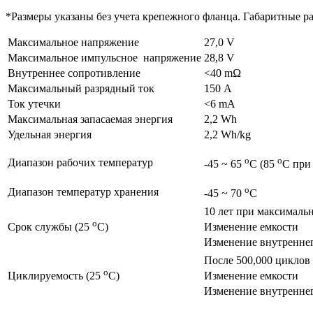
*Размеры указаны без учета крепежного фланца. Габаритные р
Максимальное напряжение
27,0 V
Максимальное импульсное напряжение
28,8 V
Внутреннее сопротивление
<40 mΩ
Максимальный разрядный ток
150 А
Ток утечки
<6 mА
Максимальная запасаемая энергия
2,2 Wh
Удельная энергия
2,2 Wh/kg
o
o
Диапазон рабочих температур
-45 ~ 65
C (85
C при
o
Диапазон температур хранения
-45 ~ 70
C
10 лет при максималь
o
Изменение емкости
Срок службы (25
C)
Изменение внутренне
После 500,000 циклов 
o
Изменение емкости
Циклируемость (25
C)
Изменение внутренне