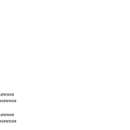
начения
значения
начения
значения