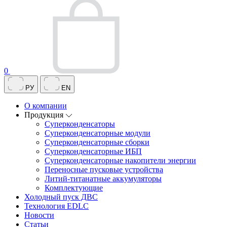
0
РУ
EN
О компании
Продукция
Суперконденсаторы
Суперконденсаторные модули
Суперконденсаторные сборки
Суперконденсаторные ИБП
Суперконденсаторные накопители энергии
Переносные пусковые устройства
Литий-титанатные аккумуляторы
Комплектующие
Холодный пуск ДВС
Технология EDLC
Новости
Статьи