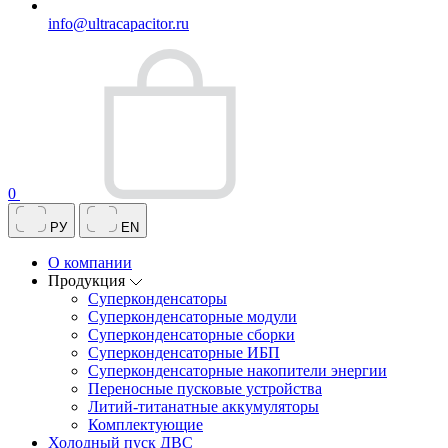
info@ultracapacitor.ru
0
РУ
EN
О компании
Продукция
Суперконденсаторы
Суперконденсаторные модули
Суперконденсаторные сборки
Суперконденсаторные ИБП
Суперконденсаторные накопители энергии
Переносные пусковые устройства
Литий-титанатные аккумуляторы
Комплектующие
Холодный пуск ДВС