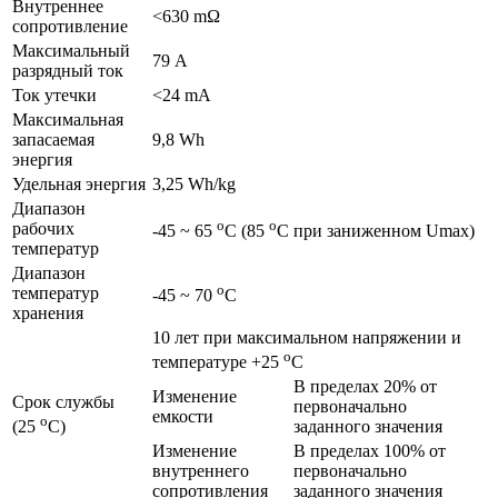
Внутреннее
<630 mΩ
сопротивление
Максимальный
79 А
разрядный ток
Ток утечки
<24 mА
Максимальная
запасаемая
9,8 Wh
энергия
Удельная энергия
3,25 Wh/kg
Диапазон
o
o
рабочих
-45 ~ 65
C (85
C при заниженном Umax)
температур
Диапазон
o
температур
-45 ~ 70
C
хранения
10 лет при максимальном напряжении и
o
температуре +25
C
В пределах 20% от
Изменение
Срок службы
первоначально
емкости
o
заданного значения
(25
C)
Изменение
В пределах 100% от
внутреннего
первоначально
сопротивления
заданного значения