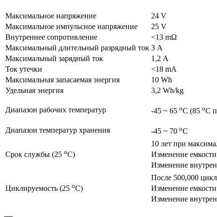
Максимальное напряжение
24 V
Максимальное импульсное напряжение
25 V
Внутреннее сопротивление
<13 mΩ
Максимальный длительный разрядный ток
3 А
Максимальный зарядный ток
1,2 А
Ток утечки
<18 mА
Максимальная запасаемая энергия
10 Wh
Удельная энергия
3,2 Wh/kg
o
o
Диапазон рабочих температур
-45 ~ 65
C (85
C 
o
Диапазон температур хранения
-45 ~ 70
C
10 лет при максим
o
Изменение емкости
Срок службы (25
C)
Изменение внутрен
После 500,000 цикл
o
Изменение емкости
Циклируемость (25
C)
Изменение внутрен