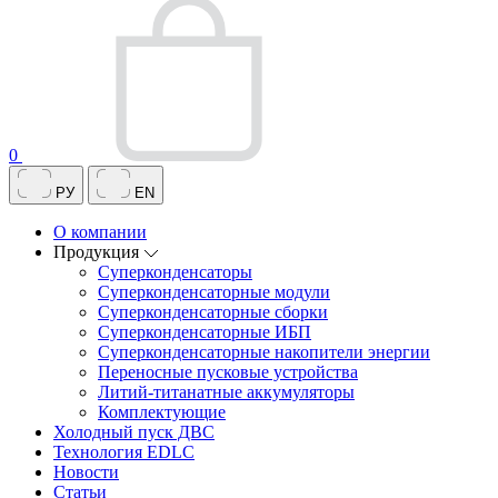
0
РУ
EN
О компании
Продукция
Суперконденсаторы
Суперконденсаторные модули
Суперконденсаторные сборки
Суперконденсаторные ИБП
Суперконденсаторные накопители энергии
Переносные пусковые устройства
Литий-титанатные аккумуляторы
Комплектующие
Холодный пуск ДВС
Технология EDLC
Новости
Статьи