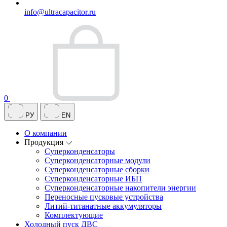
info@ultracapacitor.ru
0
РУ
EN
О компании
Продукция
Суперконденсаторы
Суперконденсаторные модули
Суперконденсаторные сборки
Суперконденсаторные ИБП
Суперконденсаторные накопители энергии
Переносные пусковые устройства
Литий-титанатные аккумуляторы
Комплектующие
Холодный пуск ДВС